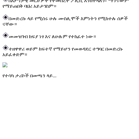
በእምነታዊ መርሆዎች የተመሰረተ ፖሊሲ እንከተላለን፣ ማንኛውም
የማይጠበቅ ባህሪ አይታገስም።
በመድረኩ ላይ የሚሰሩ ሁሉ ሙስሊሞች እምነትን የሚከተሉ ሰዎች
ናቸው።
መመዝገብ ከፍያ ነፃ እና ለሁሉም የተከፈተ ነው።
ተዘዋዋሪ ወይም ከፍተኛ የማይሆን የመወዳደር ተግባር በመድረኩ
አይፈቀድም።
የተሳካ ታሪኮች በመጫን ላይ...