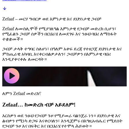
Zefaaf – መርሃ ግብርዎ ወደ እምነታዊ እና ደህንነታዊ ጋብቻ
Zefaaf ለሙስሊሞች የሚያገለግል እምነታዊ የጋብቻ መድረክ ሲሆን፣
የሚፈልጉ ጋብቻ ሰዎችን በርህራሄ ለመደገፍ እና ንፁህ ባህሪ ለማስፋት
ተቋቋመች።
ጋብቻ ታላቅ ተግባር ስለሆነ፣ በዓለም አቀፍ ደረጃ የተዘጋጀ ደህንነታዊ እና
ምስጢራዊ አካባቢ እናቀርብልዎታለን፣ ጋብቻዎን በእምነታዊ ባህሪ
እንዲያቀናቀሉ ለመርዳት።
ለምን Zefaaf መድረክ؟
Zefaaf… ከመድረክ ብቻ አይደለም!
እርስዎን ወደ ንፁህ የጋብቻ ጉዞ የሚያመራ ባልንጀራ ነን። ደህንነታዊ እና
ልብዎን የሚነካ ድጋፍ እናቀርባለን፣ እንዲጀምሩ በእግዚአብሔር የሚደሰት
የጋብቻ ጉዞ እና በፍቅር እና በርህራሄ የተሞላ ሕይወት።