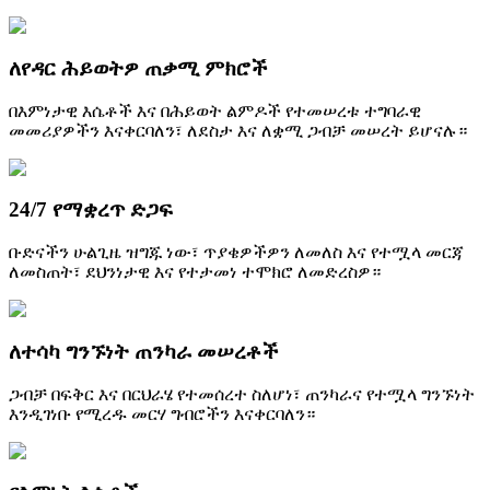
ለየዳር ሕይወትዎ ጠቃሚ ምክሮች
በእምነታዊ እሴቶች እና በሕይወት ልምዶች የተመሠረቱ ተግባራዊ
መመሪያዎችን እናቀርባለን፣ ለደስታ እና ለቋሚ ጋብቻ መሠረት ይሆናሉ።
24/7 የማቋረጥ ድጋፍ
ቡድናችን ሁልጊዜ ዝግጁ ነው፣ ጥያቄዎችዎን ለመለስ እና የተሟላ መርጃ
ለመስጠት፣ ደህንነታዊ እና የተታመነ ተሞክሮ ለመድረስዎ።
ለተሳካ ግንኙነት ጠንካራ መሠረቶች
ጋብቻ በፍቅር እና በርህራሄ የተመሰረተ ስለሆነ፣ ጠንካራና የተሟላ ግንኙነት
እንዲገነቡ የሚረዱ መርሃ ግብሮችን እናቀርባለን።