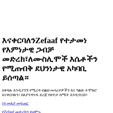
እናቀርባለን
Zefaaf የተታመነ
የእምነታዊ ጋብቻ
መድረክ፣
ለሙስሊሞች እሴቶችን
የሚጠብቅ ደህንነታዊ አካባቢ
ይሰጣል።
በቀላሉ እንዲያገኙ የሚረዳ ብልህ መሳሪያዎችን እና ግልጽ ተሞክሮ
እናቀርባለን፣ በእያንዳንዱ ደረጃ የጸጥታ ስሜት እንዲኖርህ።
ነፃ መለያ መፍጠር
የZefaaf መድረክን ይዘምሩ