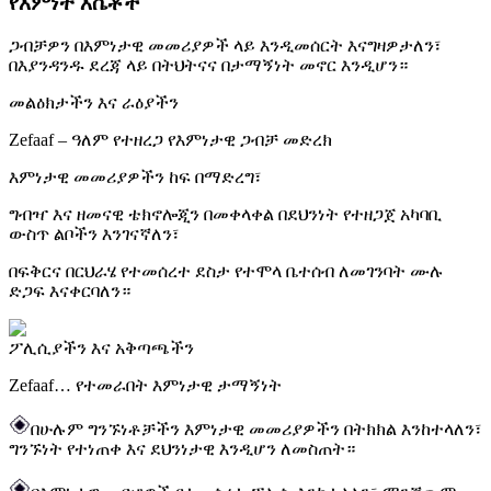
የእምነት እሴቶች
ጋብቻዎን በእምነታዊ መመሪያዎች ላይ እንዲመሰርት እናግዛዎታለን፣
በእያንዳንዱ ደረጃ ላይ በትህትናና በታማኝነት መኖር እንዲሆን።
መልዕክታችን እና ራዕያችን
Zefaaf – ዓለም የተዘረጋ የእምነታዊ ጋብቻ መድረክ
እምነታዊ መመሪያዎችን ከፍ በማድረግ፣
ግብዣ እና ዘመናዊ ቴክኖሎጂን በመቀላቀል በደህንነት የተዘጋጀ አካባቢ
ውስጥ ልቦችን እንገናኛለን፣
በፍቅርና በርህራሄ የተመሰረተ ደስታ የተሞላ ቤተሰብ ለመገንባት ሙሉ
ድጋፍ እናቀርባለን።
ፖሊሲያችን እና አቅጣጫችን
Zefaaf… የተመራበት እምነታዊ ታማኝነት
በሁሉም ግንኙነቶቻችን እምነታዊ መመሪያዎችን በትክክል እንከተላለን፣
ግንኙነት የተነጠቀ እና ደህንነታዊ እንዲሆን ለመስጠት።