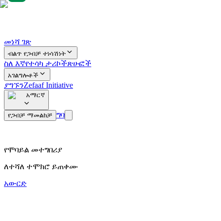
መነሻ ገጽ
ብልጥ የጋብቻ ተነሳሽነት
ስለ እኛ
የተሳካ ታሪኮች
ጽሁፎች
አገልግሎቶች
ያግኙን
Zefaaf Initiative
አማርኛ
ግባ
የጋብቻ ማመልከቻ
የሞባይል መተግበሪያ
ለተሻለ ተሞክሮ ይጠቀሙ
አውርድ