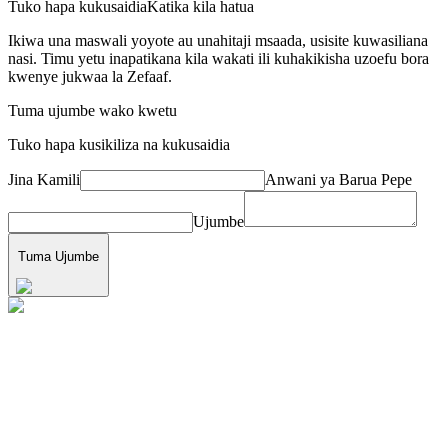
Tuko hapa kukusaidia
Katika kila hatua
Ikiwa una maswali yoyote au unahitaji msaada, usisite kuwasiliana
nasi. Timu yetu inapatikana kila wakati ili kuhakikisha uzoefu bora
kwenye jukwaa la Zefaaf.
Tuma ujumbe wako kwetu
Tuko hapa kusikiliza na kukusaidia
Jina Kamili
Anwani ya Barua Pepe
Ujumbe
Tuma Ujumbe