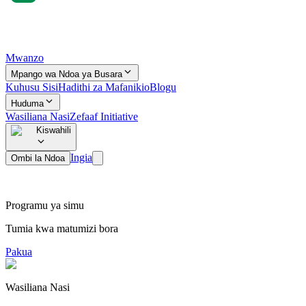
Mwanzo
Mpango wa Ndoa ya Busara
Kuhusu Sisi
Hadithi za Mafanikio
Blogu
Huduma
Wasiliana Nasi
Zefaaf Initiative
Kiswahili
Ingia
Ombi la Ndoa
Programu ya simu
Tumia kwa matumizi bora
Pakua
Wasiliana Nasi